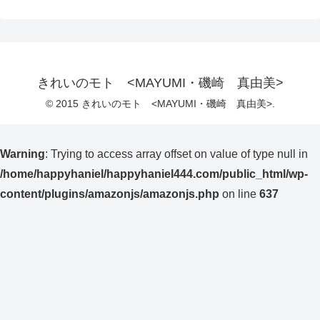
きれいのモト <MAYUMI・磯崎 真由美>
© 2015 きれいのモト <MAYUMI・磯崎 真由美>.
Warning
: Trying to access array offset on value of type null in
/home/happyhaniel/happyhaniel444.com/public_html/wp-
content/plugins/amazonjs/amazonjs.php
on line
637