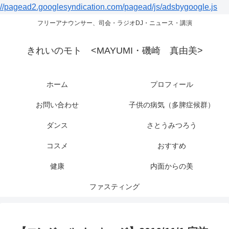
//pagead2.googlesyndication.com/pagead/js/adsbygoogle.js
フリーアナウンサー、司会・ラジオDJ・ニュース・講演
きれいのモト <MAYUMI・磯崎 真由美>
ホーム
プロフィール
お問い合わせ
子供の病気（多脾症候群）
ダンス
さとうみつろう
コスメ
おすすめ
健康
内面からの美
ファスティング