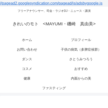
//pagead2.googlesyndication.com/pagead/js/adsbygoogle.js
フリーアナウンサー、司会・ラジオDJ・ニュース・講演
きれいのモト <MAYUMI・磯崎 真由美>
ホーム
プロフィール
お問い合わせ
子供の病気（多脾症候群）
ダンス
さとうみつろう
コスメ
おすすめ
健康
内面からの美
ファスティング