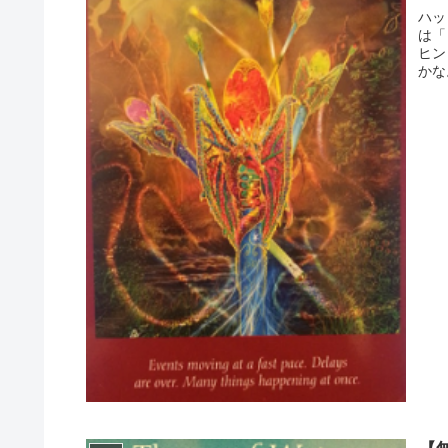
ハッ
は「
ヒン
かな