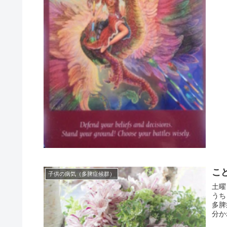
こ
子供の病気（多脾症候群）
土曜
うち
多脾
分か