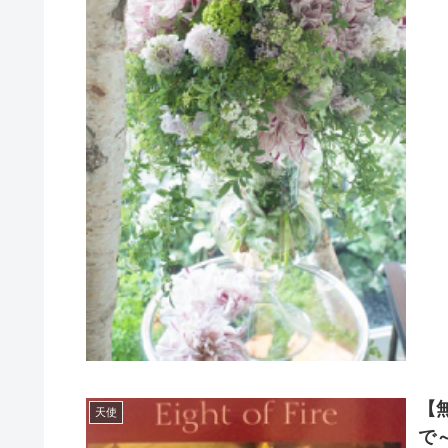
【無
天使
で