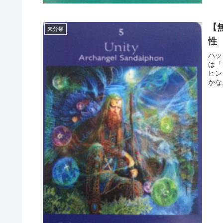
【
未分類
性
ハッ
は「
ヒン
かな