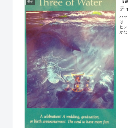
【
天使
ティ
ハッ
は「
ヒン
かな