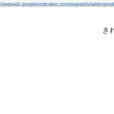
//pagead2.googlesyndication.com/pagead/js/adsbygoogl
き