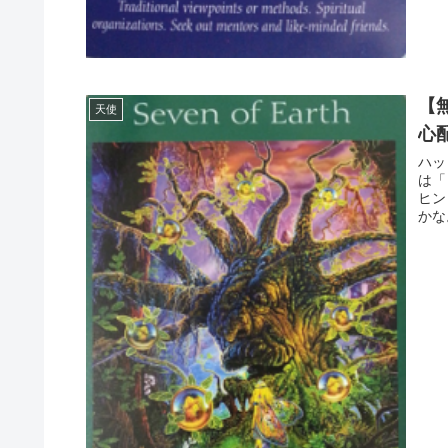
【無
天使
心
ハッ
は「
ヒン
かな