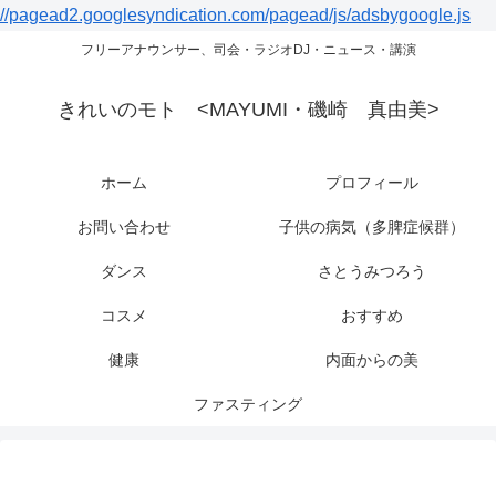
//pagead2.googlesyndication.com/pagead/js/adsbygoogle.js
フリーアナウンサー、司会・ラジオDJ・ニュース・講演
きれいのモト <MAYUMI・磯崎 真由美>
ホーム
プロフィール
お問い合わせ
子供の病気（多脾症候群）
ダンス
さとうみつろう
コスメ
おすすめ
健康
内面からの美
ファスティング