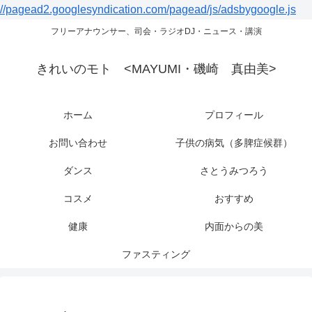
//pagead2.googlesyndication.com/pagead/js/adsbygoogle.js
フリーアナウンサー、司会・ラジオDJ・ニュース・講演
きれいのモト <MAYUMI・磯崎 真由美>
ホーム
プロフィール
お問い合わせ
子供の病気（多脾症候群）
ダンス
さとうみつろう
コスメ
おすすめ
健康
内面からの美
ファスティング