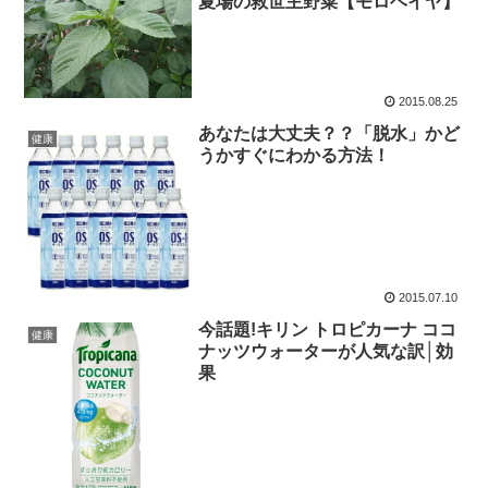
夏場の救世主野菜【モロヘイヤ】
2015.08.25
あなたは大丈夫？？「脱水」かど
健康
うかすぐにわかる方法！
2015.07.10
今話題!キリン トロピカーナ ココ
健康
ナッツウォーターが人気な訳│効
果