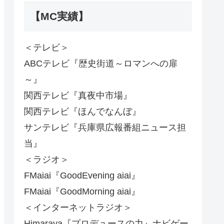
【MC実績】
＜テレビ＞
ABCテレビ『歴史街道～ロマンへの扉
～』
関西テレビ『真夜中市場』
関西テレビ『ほんでなんぼ』
サンテレビ『兵庫県広報番組ニュース担
当』
＜ラジオ＞
FMaiai『GoodEvening aiai』
FMaiai『GoodMorning aiai』
＜インターネットラジオ＞
Himaraya『プロデュースの力』ナビゲー