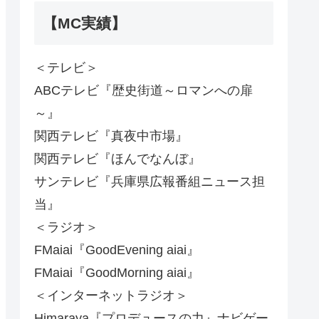
【MC実績】
＜テレビ＞
ABCテレビ『歴史街道～ロマンへの扉
～』
関西テレビ『真夜中市場』
関西テレビ『ほんでなんぼ』
サンテレビ『兵庫県広報番組ニュース担
当』
＜ラジオ＞
FMaiai『GoodEvening aiai』
FMaiai『GoodMorning aiai』
＜インターネットラジオ＞
Himaraya『プロデュースの力』ナビゲー