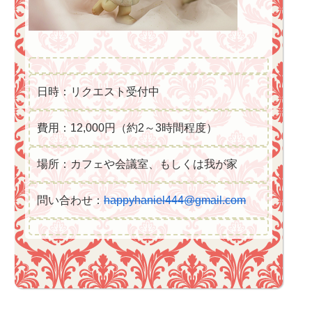
日時：リクエスト受付中
費用：12,000円（約2～3時間程度）
場所：カフェや会議室、もしくは我が家
問い合わせ：
happyhaniel444@gmail.com