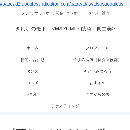
//pagead2.googlesyndication.com/pagead/js/adsbygoogle.js
フリーアナウンサー、司会・ラジオDJ・ニュース・講演
きれいのモト <MAYUMI・磯崎 真由美>
ホーム
プロフィール
お問い合わせ
子供の病気（多脾症候群）
ダンス
さとうみつろう
コスメ
おすすめ
健康
内面からの美
ファスティング