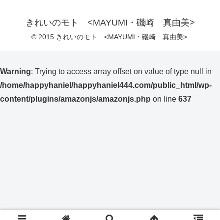
きれいのモト <MAYUMI・磯崎 真由美>
© 2015 きれいのモト <MAYUMI・磯崎 真由美>.
Warning
: Trying to access array offset on value of type null in
/home/happyhaniel/happyhaniel444.com/public_html/wp-
content/plugins/amazonjs/amazonjs.php
on line
637