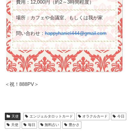
費用：12,000円（約2～3時間程度）
場所：カフェや会議室、もしくは我が家
問い合わせ：
happyhaniel444@gmail.com
＜祝！888PV＞
天使
エンジェルタロットカード
オラクルカード
今日
天使
毎日
無料占い
豊かさ