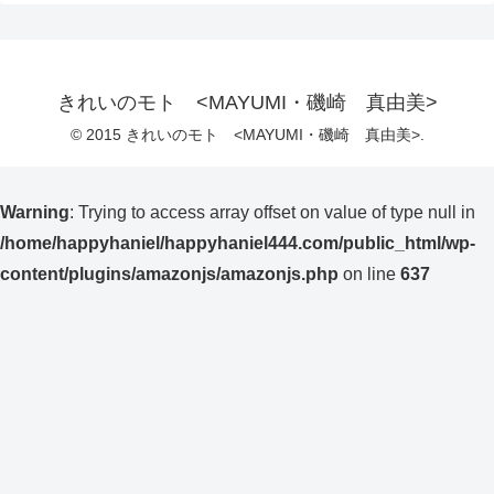
きれいのモト <MAYUMI・磯崎 真由美>
© 2015 きれいのモト <MAYUMI・磯崎 真由美>.
Warning
: Trying to access array offset on value of type null in
/home/happyhaniel/happyhaniel444.com/public_html/wp-
content/plugins/amazonjs/amazonjs.php
on line
637