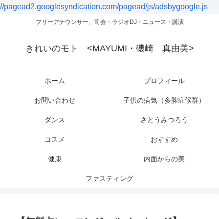
//pagead2.googlesyndication.com/pagead/js/adsbygoogle.js
フリーアナウンサー、司会・ラジオDJ・ニュース・講演
きれいのモト <MAYUMI・磯崎 真由美>
ホーム
プロフィール
お問い合わせ
子供の病気（多脾症候群）
ダンス
さとうみつろう
コスメ
おすすめ
健康
内面からの美
ファスティング