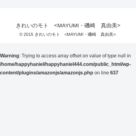
きれいのモト <MAYUMI・磯崎 真由美>
© 2015 きれいのモト <MAYUMI・磯崎 真由美>.
Warning
: Trying to access array offset on value of type null in
/home/happyhaniel/happyhaniel444.com/public_html/wp-
content/plugins/amazonjs/amazonjs.php
on line
637