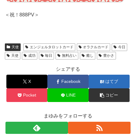
＜祝！888PV＞
天使
エンジェルタロットカード
オラクルカード
今日
天使
成功
毎日
無料占い
癒し
豊かさ
シェアする
X
Facebook
はてブ
Pocket
LINE
コピー
まゆみをフォローする