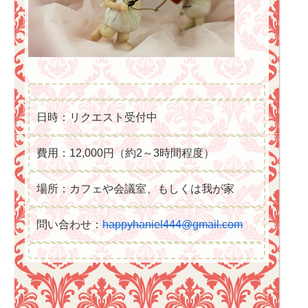
日時：リクエスト受付中
費用：12,000円（約2～3時間程度）
場所：カフェや会議室、もしくは我が家
問い合わせ：
happyhaniel444@gmail.com