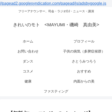
//pagead2.googlesyndication.com/pagead/js/adsbygoogle.js
フリーアナウンサー、司会・ラジオDJ・ニュース・講演
きれいのモト <MAYUMI・磯崎 真由美>
ホーム
プロフィール
お問い合わせ
子供の病気（多脾症候群）
ダンス
さとうみつろう
コスメ
おすすめ
健康
内面からの美
ファスティング