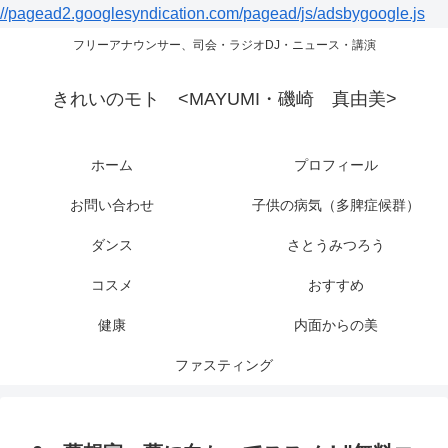
//pagead2.googlesyndication.com/pagead/js/adsbygoogle.js
フリーアナウンサー、司会・ラジオDJ・ニュース・講演
きれいのモト <MAYUMI・磯崎 真由美>
ホーム
プロフィール
お問い合わせ
子供の病気（多脾症候群）
ダンス
さとうみつろう
コスメ
おすすめ
健康
内面からの美
ファスティング