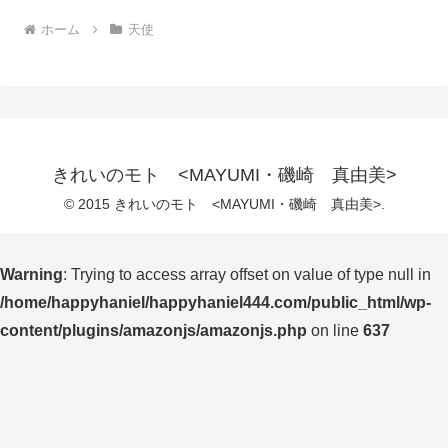
ホーム
天使
きれいのモト <MAYUMI・磯崎 真由美>
© 2015 きれいのモト <MAYUMI・磯崎 真由美>.
Warning
: Trying to access array offset on value of type null in
/home/happyhaniel/happyhaniel444.com/public_html/wp-
content/plugins/amazonjs/amazonjs.php
on line
637