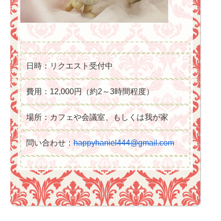
日時：リクエスト受付中
費用：12,000円（約2～3時間程度）
場所：カフェや会議室、もしくは我が家
問い合わせ：
happyhaniel444@gmail.com