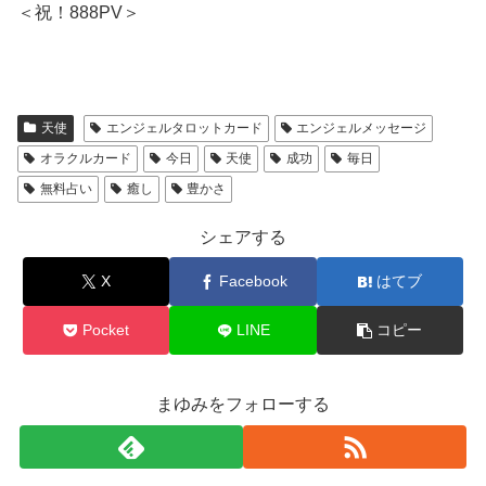
＜祝！888PV＞
天使
エンジェルタロットカード
エンジェルメッセージ
オラクルカード
今日
天使
成功
毎日
無料占い
癒し
豊かさ
シェアする
X
Facebook
はてブ
Pocket
LINE
コピー
まゆみをフォローする