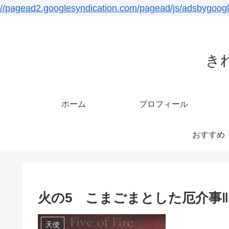
//pagead2.googlesyndication.com/pagead/js/adsbygoogl
き
ホーム
プロフィール
おすすめ
火の5 こまごまとした厄介事
天使