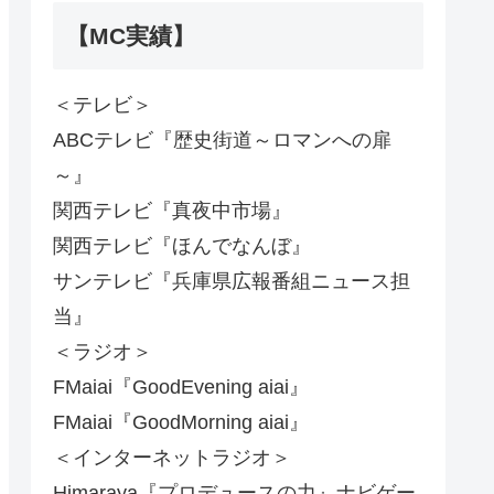
【MC実績】
＜テレビ＞
ABCテレビ『歴史街道～ロマンへの扉
～』
関西テレビ『真夜中市場』
関西テレビ『ほんでなんぼ』
サンテレビ『兵庫県広報番組ニュース担
当』
＜ラジオ＞
FMaiai『GoodEvening aiai』
FMaiai『GoodMorning aiai』
＜インターネットラジオ＞
Himaraya『プロデュースの力』ナビゲー