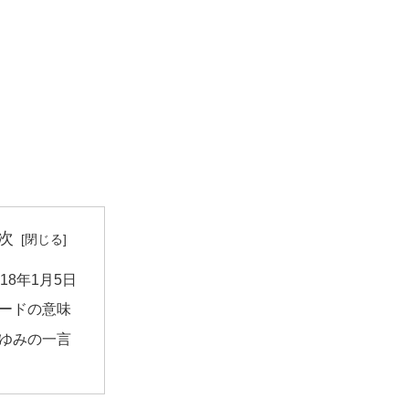
次
018年1月5日
ードの意味
ゆみの一言