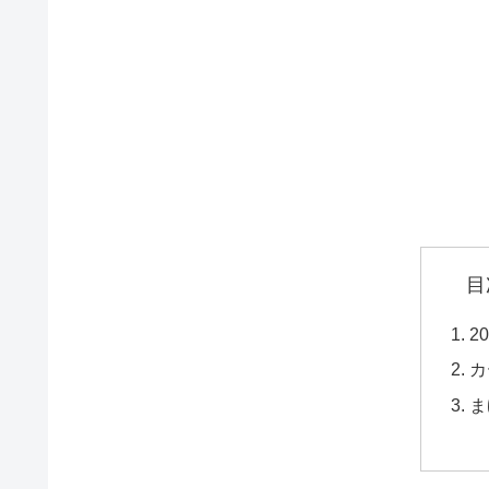
目
2
カ
ま