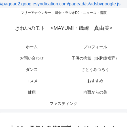
//pagead2.googlesyndication.com/pagead/js/adsbygoogle.js
フリーアナウンサー、司会・ラジオDJ・ニュース・講演
きれいのモト <MAYUMI・磯崎 真由美>
ホーム
プロフィール
お問い合わせ
子供の病気（多脾症候群）
ダンス
さとうみつろう
コスメ
おすすめ
健康
内面からの美
ファスティング