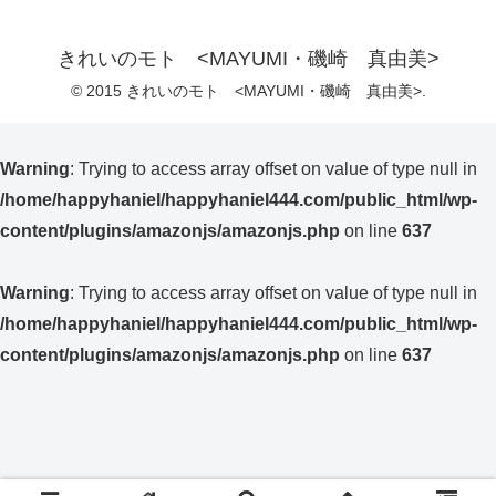
きれいのモト <MAYUMI・磯崎 真由美>
© 2015 きれいのモト <MAYUMI・磯崎 真由美>.
Warning
: Trying to access array offset on value of type null in
/home/happyhaniel/happyhaniel444.com/public_html/wp-
content/plugins/amazonjs/amazonjs.php
on line
637
Warning
: Trying to access array offset on value of type null in
/home/happyhaniel/happyhaniel444.com/public_html/wp-
content/plugins/amazonjs/amazonjs.php
on line
637