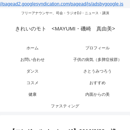
//pagead2.googlesyndication.com/pagead/js/adsbygoogle.js
フリーアナウンサー、司会・ラジオDJ・ニュース・講演
きれいのモト <MAYUMI・磯崎 真由美>
ホーム
プロフィール
お問い合わせ
子供の病気（多脾症候群）
ダンス
さとうみつろう
コスメ
おすすめ
健康
内面からの美
ファスティング