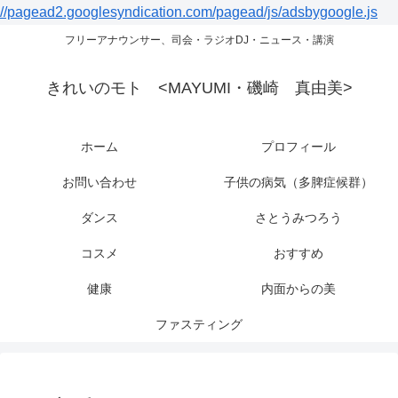
//pagead2.googlesyndication.com/pagead/js/adsbygoogle.js
フリーアナウンサー、司会・ラジオDJ・ニュース・講演
きれいのモト <MAYUMI・磯崎 真由美>
ホーム
プロフィール
お問い合わせ
子供の病気（多脾症候群）
ダンス
さとうみつろう
コスメ
おすすめ
健康
内面からの美
ファスティング