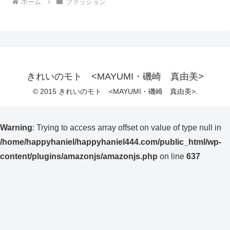
ホーム
ファッション
きれいのモト <MAYUMI・磯崎 真由美>
© 2015 きれいのモト <MAYUMI・磯崎 真由美>.
Warning
: Trying to access array offset on value of type null in
/home/happyhaniel/happyhaniel444.com/public_html/wp-
content/plugins/amazonjs/amazonjs.php
on line
637