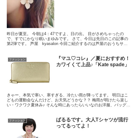
昨日が夏至。 今朝は4：47ですよ、日の出。 目がさめちゃったの
で、すでにかなり眠いまゆみです。 さて、今日は先日のこの記事の
第2弾です。 芦屋 kyasalon 今回ご紹介するのは芦屋のおうちサロ
ン『芦屋 kyasalon』さん。 「プチ...
『マユ♡コレ』／夏におすすめ！
ファッション
カワイくて上品♪「Kate spade」
きゃー、本気で寒い、寒すぎる、冷たい雨が降ってます。 明日はこ
どもの運動会なんだけど、お天気どうかな？？ 梅雨が明けたら楽し
い・ワクワク夏休み♪ そんな時にあったらいいなのお洋服、バッグを
今日は「Kate spade」でセレクトしてみました...
ぱるるです。大人Tシャツが流行
ファッション
ってるってよ！