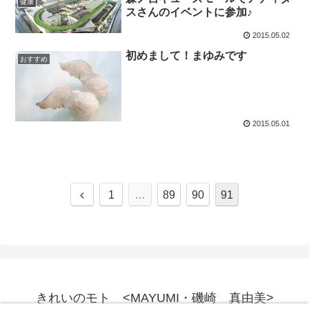
健康
スさんのイベントに参加♪
2015.05.02
初めまして！まゆみです
おすすめ
2015.05.01
前
1
…
89
90
91
へ
きれいのモト <MAYUMI・磯崎 真由美>