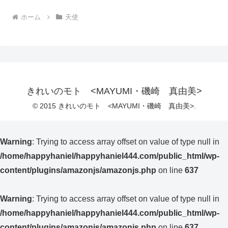
ホーム
天使
きれいのモト <MAYUMI・磯崎 真由美>
© 2015 きれいのモト <MAYUMI・磯崎 真由美>.
Warning
: Trying to access array offset on value of type null in
/home/happyhaniel/happyhaniel444.com/public_html/wp-
content/plugins/amazonjs/amazonjs.php
on line
637
Warning
: Trying to access array offset on value of type null in
/home/happyhaniel/happyhaniel444.com/public_html/wp-
content/plugins/amazonjs/amazonjs.php
on line
637