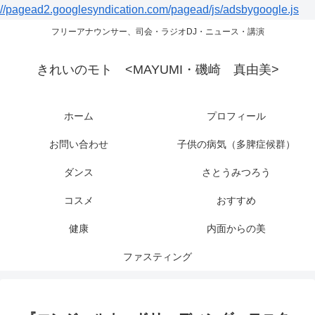
//pagead2.googlesyndication.com/pagead/js/adsbygoogle.js
フリーアナウンサー、司会・ラジオDJ・ニュース・講演
きれいのモト <MAYUMI・磯崎 真由美>
ホーム
プロフィール
お問い合わせ
子供の病気（多脾症候群）
ダンス
さとうみつろう
コスメ
おすすめ
健康
内面からの美
ファスティング