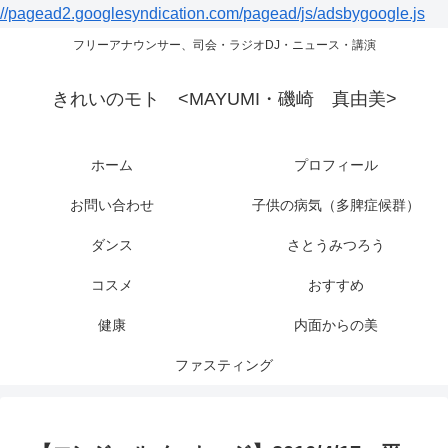
//pagead2.googlesyndication.com/pagead/js/adsbygoogle.js
フリーアナウンサー、司会・ラジオDJ・ニュース・講演
きれいのモト <MAYUMI・磯崎 真由美>
ホーム
プロフィール
お問い合わせ
子供の病気（多脾症候群）
ダンス
さとうみつろう
コスメ
おすすめ
健康
内面からの美
ファスティング