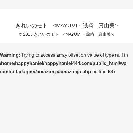
きれいのモト <MAYUMI・磯崎 真由美>
© 2015 きれいのモト <MAYUMI・磯崎 真由美>.
Warning
: Trying to access array offset on value of type null in
/home/happyhaniel/happyhaniel444.com/public_html/wp-
content/plugins/amazonjs/amazonjs.php
on line
637