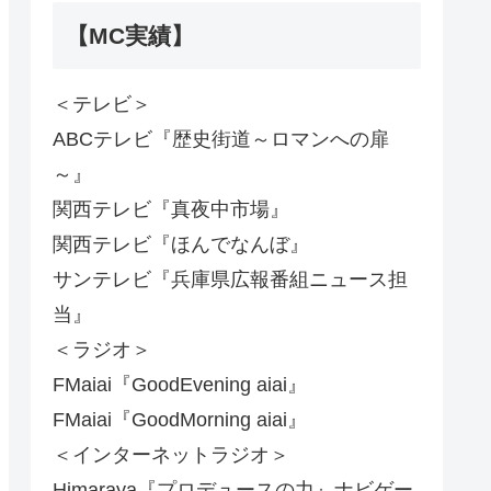
【MC実績】
＜テレビ＞
ABCテレビ『歴史街道～ロマンへの扉
～』
関西テレビ『真夜中市場』
関西テレビ『ほんでなんぼ』
サンテレビ『兵庫県広報番組ニュース担
当』
＜ラジオ＞
FMaiai『GoodEvening aiai』
FMaiai『GoodMorning aiai』
＜インターネットラジオ＞
Himaraya『プロデュースの力』ナビゲー