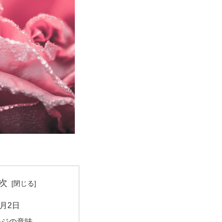
次
6月2日
ージの意味