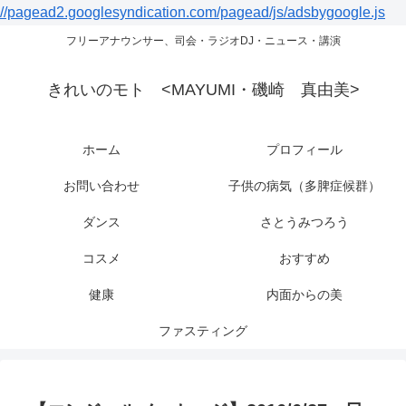
//pagead2.googlesyndication.com/pagead/js/adsbygoogle.js
フリーアナウンサー、司会・ラジオDJ・ニュース・講演
きれいのモト <MAYUMI・磯崎 真由美>
ホーム
プロフィール
お問い合わせ
子供の病気（多脾症候群）
ダンス
さとうみつろう
コスメ
おすすめ
健康
内面からの美
ファスティング