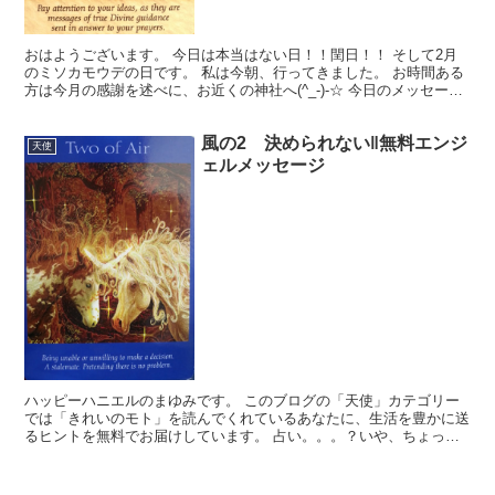
おはようございます。 今日は本当はない日！！閏日！！ そして2月
のミソカモウデの日です。 私は今朝、行ってきました。 お時間ある
方は今月の感謝を述べに、お近くの神社へ(^_-)-☆ 今日のメッセー
ジ クラウンチャクラ 2016年2月29日 ...
風の2 決められない‖無料エンジ
天使
ェルメッセージ
ハッピーハニエルのまゆみです。 このブログの「天使」カテゴリー
では「きれいのモト」を読んでくれているあなたに、生活を豊かに送
るヒントを無料でお届けしています。 占い。。。？いや、ちょっと
違うかな。それよりも「オラクル（ご神託）」天からのメッ...