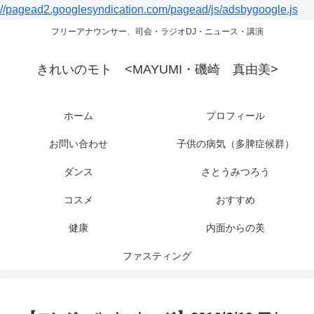
//pagead2.googlesyndication.com/pagead/js/adsbygoogle.js
フリーアナウンサー、司会・ラジオDJ・ニュース・講演
きれいのモト <MAYUMI・磯崎 真由美>
ホーム
プロフィール
お問い合わせ
子供の病気（多脾症候群）
ダンス
さとうみつろう
コスメ
おすすめ
健康
内面からの美
ファスティング