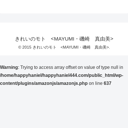
きれいのモト <MAYUMI・磯崎 真由美>
© 2015 きれいのモト <MAYUMI・磯崎 真由美>.
Warning
: Trying to access array offset on value of type null in
/home/happyhaniel/happyhaniel444.com/public_html/wp-
content/plugins/amazonjs/amazonjs.php
on line
637