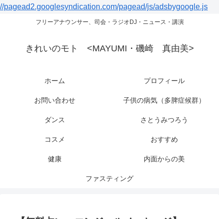
//pagead2.googlesyndication.com/pagead/js/adsbygoogle.js
フリーアナウンサー、司会・ラジオDJ・ニュース・講演
きれいのモト <MAYUMI・磯崎 真由美>
ホーム
プロフィール
お問い合わせ
子供の病気（多脾症候群）
ダンス
さとうみつろう
コスメ
おすすめ
健康
内面からの美
ファスティング