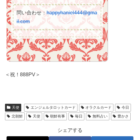
問い合わせ：
happyhaniel444@gma
il.com
＜祝！888PV＞
天使
エンジェルタロットカード
オラクルカード
今日
北朝鮮
天使
朝鮮有事
毎日
無料占い
豊かさ
シェアする