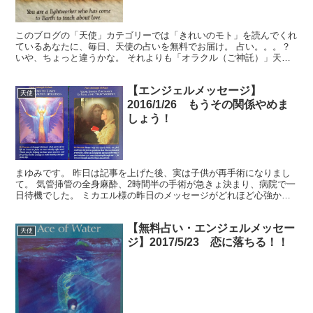
このブログの「天使」カテゴリーでは「きれいのモト」を読んでくれ
ているあなたに、毎日、天使の占いを無料でお届け。 占い。。。？
いや、ちょっと違うかな。 それよりも「オラクル（ご神託）」天か
らのメッセージ！ 読んだ本や、見た動画などから、ワーク...
【エンジェルメッセージ】
天使
2016/1/26 もうその関係やめま
しょう！
まゆみです。 昨日は記事を上げた後、実は子供が再手術になりまし
て。 気管挿管の全身麻酔、2時間半の手術が急きょ決まり、病院で一
日待機でした。 ミカエル様の昨日のメッセージがどれほど心強かっ
たか！ あ、昨日のメッセージはこれね さて、今日のメ...
【無料占い・エンジェルメッセー
天使
ジ】2017/5/23 恋に落ちる！！