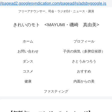
//pagead2.googlesyndication.com/pagead/js/adsbygoogle.js
フリーアナウンサー、司会・ラジオDJ・ニュース・講演
きれいのモト <MAYUMI・磯崎 真由美>
ホーム
プロフィール
お問い合わせ
子供の病気（多脾症候群）
ダンス
さとうみつろう
コスメ
おすすめ
健康
内面からの美
ファスティング