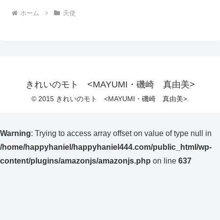
ホーム
天使
きれいのモト <MAYUMI・磯崎 真由美>
© 2015 きれいのモト <MAYUMI・磯崎 真由美>.
Warning
: Trying to access array offset on value of type null in
/home/happyhaniel/happyhaniel444.com/public_html/wp-
content/plugins/amazonjs/amazonjs.php
on line
637