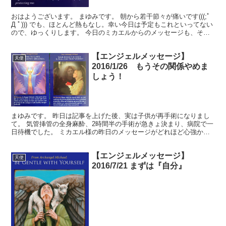
おはようございます。 まゆみです。 朝から若干節々が痛いです(((;ﾟ
Д ﾟ))) でも、ほとんど熱もなし。幸い今日は予定もこれといってない
ので、ゆっくりします。 今日のミカエルからのメッセージも、そん
な感じでしたよ(^_-)-☆ あ、今日...
【エンジェルメッセージ】
天使
2016/1/26 もうその関係やめま
しょう！
まゆみです。 昨日は記事を上げた後、実は子供が再手術になりまし
て。 気管挿管の全身麻酔、2時間半の手術が急きょ決まり、病院で一
日待機でした。 ミカエル様の昨日のメッセージがどれほど心強かっ
たか！ あ、昨日のメッセージはこれね さて、今日のメ...
【エンジェルメッセージ】
天使
2016/7/21 まずは『自分』