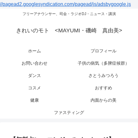
//pagead2.googlesyndication.com/pagead/js/adsbygoogle.js
フリーアナウンサー、司会・ラジオDJ・ニュース・講演
きれいのモト <MAYUMI・磯崎 真由美>
ホーム
プロフィール
お問い合わせ
子供の病気（多脾症候群）
ダンス
さとうみつろう
コスメ
おすすめ
健康
内面からの美
ファスティング