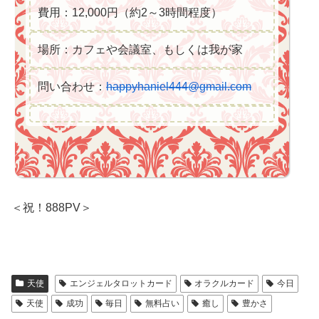
費用：12,000円（約2～3時間程度）
場所：カフェや会議室、もしくは我が家
問い合わせ：
happyhaniel444@gmail.com
＜祝！888PV＞
天使
エンジェルタロットカード
オラクルカード
今日
天使
成功
毎日
無料占い
癒し
豊かさ