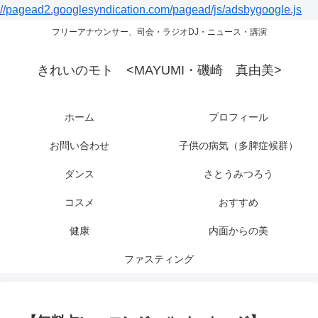
//pagead2.googlesyndication.com/pagead/js/adsbygoogle.js
フリーアナウンサー、司会・ラジオDJ・ニュース・講演
きれいのモト <MAYUMI・磯崎 真由美>
ホーム
プロフィール
お問い合わせ
子供の病気（多脾症候群）
ダンス
さとうみつろう
コスメ
おすすめ
健康
内面からの美
ファスティング