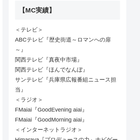
【MC実績】
＜テレビ＞
ABCテレビ『歴史街道～ロマンへの扉
～』
関西テレビ『真夜中市場』
関西テレビ『ほんでなんぼ』
サンテレビ『兵庫県広報番組ニュース担
当』
＜ラジオ＞
FMaiai『GoodEvening aiai』
FMaiai『GoodMorning aiai』
＜インターネットラジオ＞
Himaraya『プロデュースの力』ナビゲー