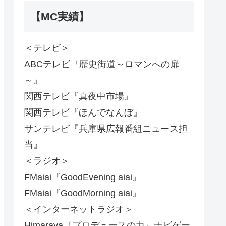
【MC実績】
＜テレビ＞
ABCテレビ『歴史街道～ロマンへの扉
～』
関西テレビ『真夜中市場』
関西テレビ『ほんでなんぼ』
サンテレビ『兵庫県広報番組ニュース担
当』
＜ラジオ＞
FMaiai『GoodEvening aiai』
FMaiai『GoodMorning aiai』
＜インターネットラジオ＞
Himaraya『プロデュースの力』ナビゲー