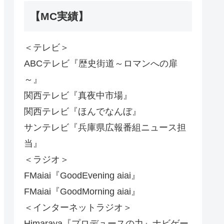
【MC実績】
＜テレビ＞
ABCテレビ『歴史街道～ロマンへの扉
～』
関西テレビ『真夜中市場』
関西テレビ『ほんでなんぼ』
サンテレビ『兵庫県広報番組ニュース担
当』
＜ラジオ＞
FMaiai『GoodEvening aiai』
FMaiai『GoodMorning aiai』
＜インターネットラジオ＞
Himaraya『プロデュースの力』ナビゲー