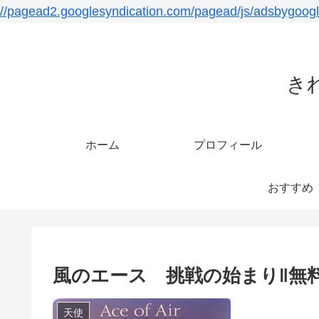
//pagead2.googlesyndication.com/pagead/js/adsbygoogl
き
ホーム
プロフィール
おすすめ
風のエース 挑戦の始まり‖無
天使