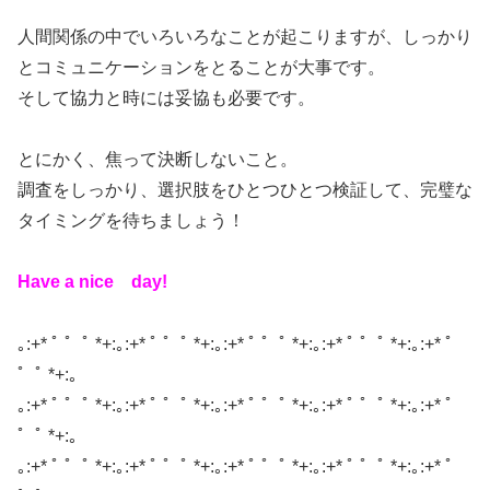
人間関係の中でいろいろなことが起こりますが、しっかり
とコミュニケーションをとることが大事です。
そして協力と時には妥協も必要です。
とにかく、焦って決断しないこと。
調査をしっかり、選択肢をひとつひとつ検証して、完璧な
タイミングを待ちましょう！
Have a nice day!
｡:+* ﾟ ゜ﾟ *+:｡:+* ﾟ ゜ﾟ *+:｡:+* ﾟ ゜ﾟ *+:｡:+* ﾟ ゜ﾟ *+:｡:+* ﾟ
゜ﾟ *+:｡
｡:+* ﾟ ゜ﾟ *+:｡:+* ﾟ ゜ﾟ *+:｡:+* ﾟ ゜ﾟ *+:｡:+* ﾟ ゜ﾟ *+:｡:+* ﾟ
゜ﾟ *+:｡
｡:+* ﾟ ゜ﾟ *+:｡:+* ﾟ ゜ﾟ *+:｡:+* ﾟ ゜ﾟ *+:｡:+* ﾟ ゜ﾟ *+:｡:+* ﾟ