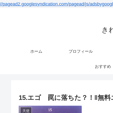
//pagead2.googlesyndication.com/pagead/js/adsbygoogl
き
ホーム
プロフィール
おすすめ
15.エゴ 罠に落ちた？！‖無
天使