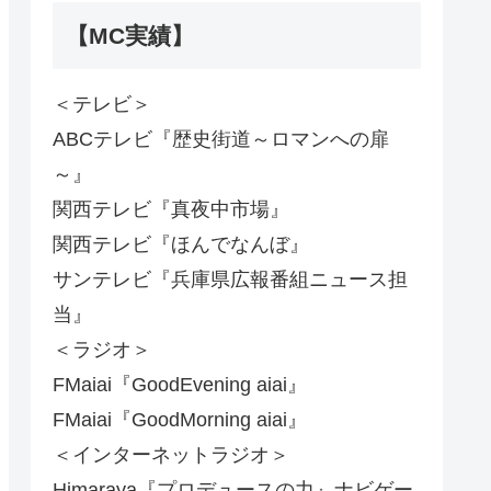
【MC実績】
＜テレビ＞
ABCテレビ『歴史街道～ロマンへの扉
～』
関西テレビ『真夜中市場』
関西テレビ『ほんでなんぼ』
サンテレビ『兵庫県広報番組ニュース担
当』
＜ラジオ＞
FMaiai『GoodEvening aiai』
FMaiai『GoodMorning aiai』
＜インターネットラジオ＞
Himaraya『プロデュースの力』ナビゲー