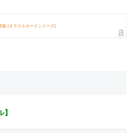
版 (オラクルカードシリーズ)
ル
】