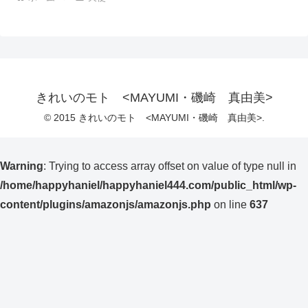
きれいのモト <MAYUMI・磯崎 真由美>
© 2015 きれいのモト <MAYUMI・磯崎 真由美>.
Warning
: Trying to access array offset on value of type null in
/home/happyhaniel/happyhaniel444.com/public_html/wp-
content/plugins/amazonjs/amazonjs.php
on line
637