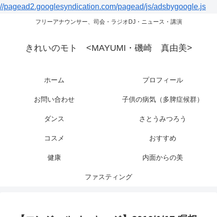
//pagead2.googlesyndication.com/pagead/js/adsbygoogle.js
フリーアナウンサー、司会・ラジオDJ・ニュース・講演
きれいのモト <MAYUMI・磯崎 真由美>
ホーム
プロフィール
お問い合わせ
子供の病気（多脾症候群）
ダンス
さとうみつろう
コスメ
おすすめ
健康
内面からの美
ファスティング