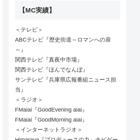
【MC実績】
＜テレビ＞
ABCテレビ『歴史街道～ロマンへの扉
～』
関西テレビ『真夜中市場』
関西テレビ『ほんでなんぼ』
サンテレビ『兵庫県広報番組ニュース担
当』
＜ラジオ＞
FMaiai『GoodEvening aiai』
FMaiai『GoodMorning aiai』
＜インターネットラジオ＞
Himaraya『プロデュースの力』ナビゲー