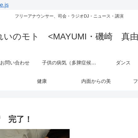
e.js
フリーアナウンサー、司会・ラジオDJ・ニュース・講演
れいのモト <MAYUMI・磯崎 真由
お問い合わせ
子供の病気（多脾症候群）
ダンス
健康
内面からの美
フ
術 完了！