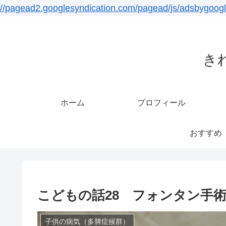
//pagead2.googlesyndication.com/pagead/js/adsbygoogl
き
ホーム
プロフィール
おすすめ
こどもの話28 フォンタン手
子供の病気（多脾症候群）