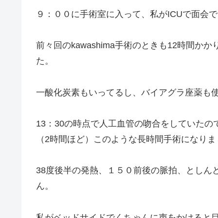
９：００に手術室に入って、私がICUで面会
前々回のkawashima手術のときも12時間
た。
一酸化炭素もいってるし、バイアグラ座薬も
13：30の時点で人工血管の吻合をしていた
（2時間ほど）このような長時間手術になりま
38度後半の発熱、１５０前後の脈拍、としん
ん。
私がベッドサイドでくちゃんに声をかけると