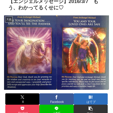
【エンジェルメッセージ】2016/3/7 も
う、わかってるくせに♡
天使
X
Facebook
はてブ