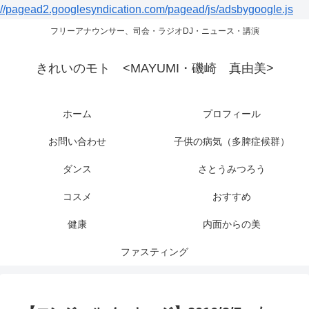
//pagead2.googlesyndication.com/pagead/js/adsbygoogle.js
フリーアナウンサー、司会・ラジオDJ・ニュース・講演
きれいのモト <MAYUMI・磯崎 真由美>
ホーム
プロフィール
お問い合わせ
子供の病気（多脾症候群）
ダンス
さとうみつろう
コスメ
おすすめ
健康
内面からの美
ファスティング