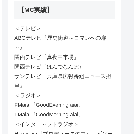
【MC実績】
＜テレビ＞
ABCテレビ『歴史街道～ロマンへの扉
～』
関西テレビ『真夜中市場』
関西テレビ『ほんでなんぼ』
サンテレビ『兵庫県広報番組ニュース担
当』
＜ラジオ＞
FMaiai『GoodEvening aiai』
FMaiai『GoodMorning aiai』
＜インターネットラジオ＞
Himaraya『プロデュースの力』ナビゲー