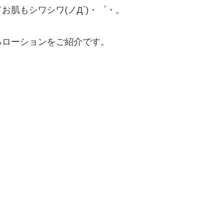
肌もシワシワ(ノД`)・゜・。
るローションをご紹介です。