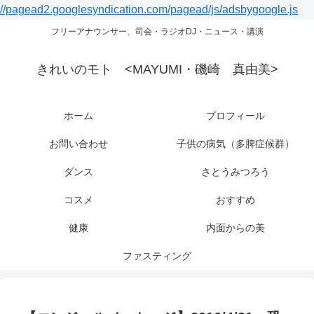
//pagead2.googlesyndication.com/pagead/js/adsbygoogle.js
フリーアナウンサー、司会・ラジオDJ・ニュース・講演
きれいのモト <MAYUMI・磯崎 真由美>
ホーム
プロフィール
お問い合わせ
子供の病気（多脾症候群）
ダンス
さとうみつろう
コスメ
おすすめ
健康
内面からの美
ファスティング