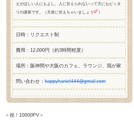
えがほしい人にもよし。人に甘えられないって方にもピッタ
リの講座です。（天使に甘えちゃいましょう
）
日時：リクエスト制
費用：12,000円（約3時間程度）
場所：阪神間や大阪のカフェ、ラウンジ、我が家
問い合わせ：
happyhaniel444@gmail.com
＜祝！10000PV＞