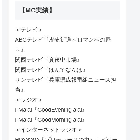
【MC実績】
＜テレビ＞
ABCテレビ『歴史街道～ロマンへの扉
～』
関西テレビ『真夜中市場』
関西テレビ『ほんでなんぼ』
サンテレビ『兵庫県広報番組ニュース担
当』
＜ラジオ＞
FMaiai『GoodEvening aiai』
FMaiai『GoodMorning aiai』
＜インターネットラジオ＞
Himaraya『プロデュースの力』ナビゲー