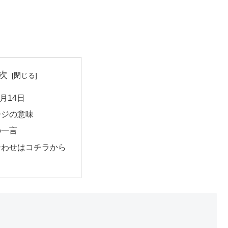
次
6月14日
ージの意味
の一言
合わせはコチラから