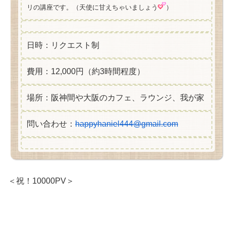
リの講座です。（天使に甘えちゃいましょう
）
日時：リクエスト制
費用：12,000円（約3時間程度）
場所：阪神間や大阪のカフェ、ラウンジ、我が家
問い合わせ：
happyhaniel444@gmail.com
＜祝！10000PV＞