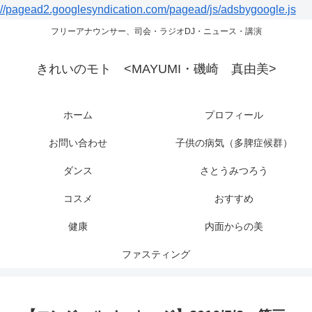
//pagead2.googlesyndication.com/pagead/js/adsbygoogle.js
フリーアナウンサー、司会・ラジオDJ・ニュース・講演
きれいのモト <MAYUMI・磯崎 真由美>
ホーム
プロフィール
お問い合わせ
子供の病気（多脾症候群）
ダンス
さとうみつろう
コスメ
おすすめ
健康
内面からの美
ファスティング