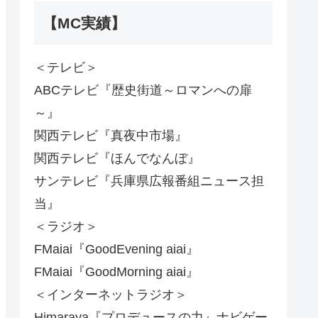
【MC実績】
＜テレビ＞
ABCテレビ『歴史街道～ロマンへの扉
～』
関西テレビ『真夜中市場』
関西テレビ『ほんでなんぼ』
サンテレビ『兵庫県広報番組ニュース担
当』
＜ラジオ＞
FMaiai『GoodEvening aiai』
FMaiai『GoodMorning aiai』
＜インターネットラジオ＞
Himaraya『プロデュースの力』ナビゲー