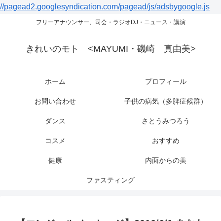
//pagead2.googlesyndication.com/pagead/js/adsbygoogle.js
フリーアナウンサー、司会・ラジオDJ・ニュース・講演
きれいのモト <MAYUMI・磯崎 真由美>
ホーム
プロフィール
お問い合わせ
子供の病気（多脾症候群）
ダンス
さとうみつろう
コスメ
おすすめ
健康
内面からの美
ファスティング