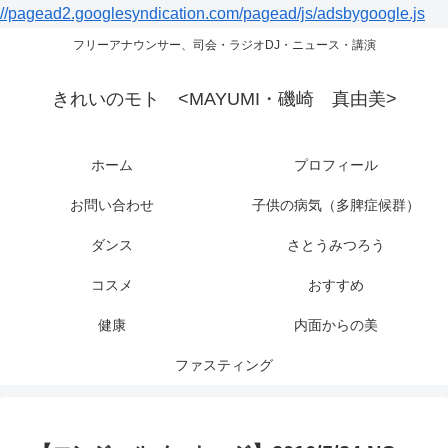
//pagead2.googlesyndication.com/pagead/js/adsbygoogle.js
フリーアナウンサー、司会・ラジオDJ・ニュース・講演
きれいのモト <MAYUMI・磯崎 真由美>
ホーム
プロフィール
お問い合わせ
子供の病気（多脾症候群）
ダンス
さとうみつろう
コスメ
おすすめ
健康
内面からの美
ファスティング