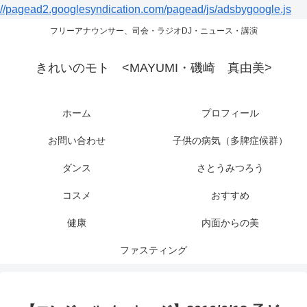
//pagead2.googlesyndication.com/pagead/js/adsbygoogle.js
フリーアナウンサー、司会・ラジオDJ・ニュース・講演
きれいのモト <MAYUMI・磯崎 真由美>
ホーム
プロフィール
お問い合わせ
子供の病気（多脾症候群）
ダンス
さとうみつろう
コスメ
おすすめ
健康
内面からの美
ファスティング