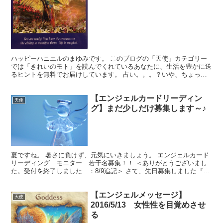
ハッピーハニエルのまゆみです。 このブログの「天使」カテゴリー
では「きれいのモト」を読んでくれているあなたに、生活を豊かに送
るヒントを無料でお届けしています。 占い。。。？いや、ちょっと
違うかな。それよりも「オラクル（ご神託）」天からのメッ...
【エンジェルカードリーディン
天使
グ】まだ少しだけ募集します～♪
夏ですね。 暑さに負けず、元気にいきましょう。 エンジェルカード
リーディング モニター 若干名募集！！ ＜ありがとうございまし
た。受付を終了しました ：8/9追記＞ さて、先日募集しました『エ
ンジェルカードリーディング』ですが、かなりご好評...
【エンジェルメッセージ】
天使
2016/5/13 女性性を目覚めさせ
る