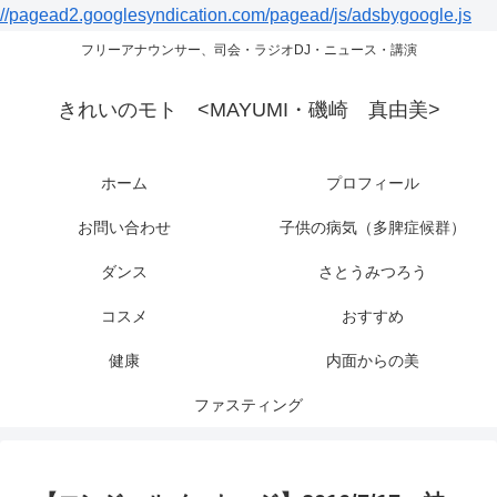
//pagead2.googlesyndication.com/pagead/js/adsbygoogle.js
フリーアナウンサー、司会・ラジオDJ・ニュース・講演
きれいのモト <MAYUMI・磯崎 真由美>
ホーム
プロフィール
お問い合わせ
子供の病気（多脾症候群）
ダンス
さとうみつろう
コスメ
おすすめ
健康
内面からの美
ファスティング