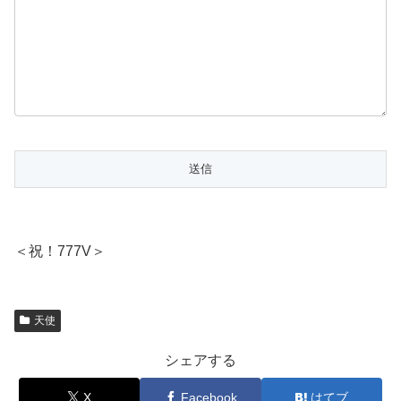
＜祝！777V＞
天使
シェアする
X
Facebook
はてブ