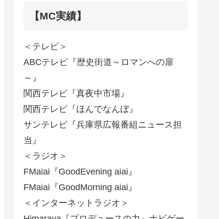
【MC実績】
＜テレビ＞
ABCテレビ『歴史街道～ロマンへの扉
～』
関西テレビ『真夜中市場』
関西テレビ『ほんでなんぼ』
サンテレビ『兵庫県広報番組ニュース担
当』
＜ラジオ＞
FMaiai『GoodEvening aiai』
FMaiai『GoodMorning aiai』
＜インターネットラジオ＞
Himaraya『プロデュースの力』ナビゲー