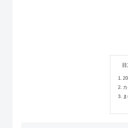
目
2
カ
ま