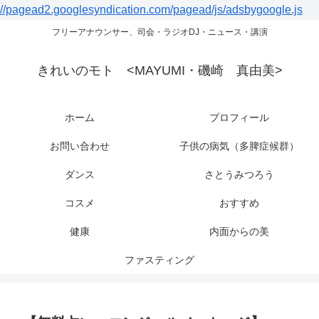
//pagead2.googlesyndication.com/pagead/js/adsbygoogle.js
フリーアナウンサー、司会・ラジオDJ・ニュース・講演
きれいのモト <MAYUMI・磯崎 真由美>
ホーム
プロフィール
お問い合わせ
子供の病気（多脾症候群）
ダンス
さとうみつろう
コスメ
おすすめ
健康
内面からの美
ファスティング