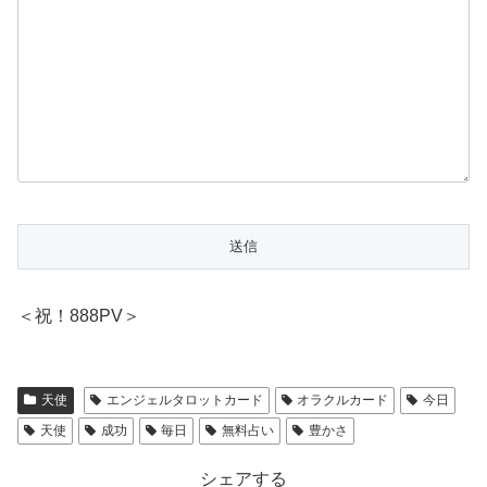
＜祝！888PV＞
天使
エンジェルタロットカード
オラクルカード
今日
天使
成功
毎日
無料占い
豊かさ
シェアする