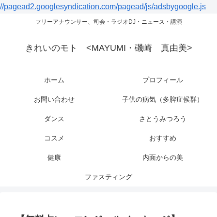
//pagead2.googlesyndication.com/pagead/js/adsbygoogle.js
フリーアナウンサー、司会・ラジオDJ・ニュース・講演
きれいのモト <MAYUMI・磯崎 真由美>
ホーム
プロフィール
お問い合わせ
子供の病気（多脾症候群）
ダンス
さとうみつろう
コスメ
おすすめ
健康
内面からの美
ファスティング