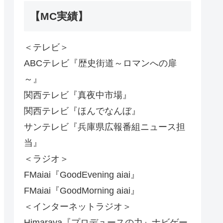
【MC実績】
＜テレビ＞
ABCテレビ『歴史街道～ロマンへの扉
～』
関西テレビ『真夜中市場』
関西テレビ『ほんでなんぼ』
サンテレビ『兵庫県広報番組ニュース担
当』
＜ラジオ＞
FMaiai『GoodEvening aiai』
FMaiai『GoodMorning aiai』
＜インターネットラジオ＞
Himaraya『プロデュースの力』ナビゲー