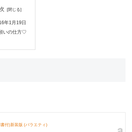
次
016年1月19日
願いの仕方♡
付)新装版 (バラエティ)