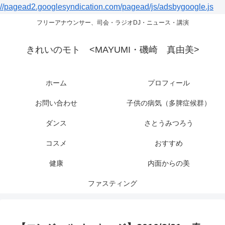
//pagead2.googlesyndication.com/pagead/js/adsbygoogle.js
フリーアナウンサー、司会・ラジオDJ・ニュース・講演
きれいのモト <MAYUMI・磯崎 真由美>
ホーム
プロフィール
お問い合わせ
子供の病気（多脾症候群）
ダンス
さとうみつろう
コスメ
おすすめ
健康
内面からの美
ファスティング