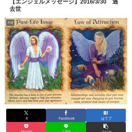
【エンジェルメッセージ】2016/3/30 過
去世
天使
X
Facebook
はてブ
Pocket
LINE
コピー