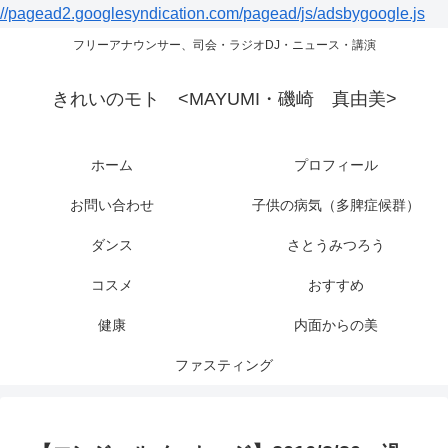
//pagead2.googlesyndication.com/pagead/js/adsbygoogle.js
フリーアナウンサー、司会・ラジオDJ・ニュース・講演
きれいのモト <MAYUMI・磯崎 真由美>
ホーム
プロフィール
お問い合わせ
子供の病気（多脾症候群）
ダンス
さとうみつろう
コスメ
おすすめ
健康
内面からの美
ファスティング